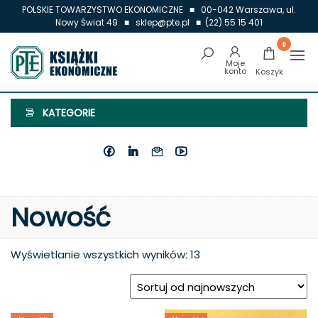
Przejdź
POLSKIE TOWARZYSTWO EKONOMICZNE ■ 00-042 Warszawa, ul.
Nowy Świat 49 ■ sklep@pte.pl ■ (22) 55 15 401
do
treści
0
Książki
Ekonomiczne
KATEGORIE
Nowość
Posortowane
Wyświetlanie wszystkich wyników: 13
według
najnowszych