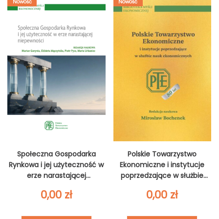
Nowość
Nowość
Społeczna Gospodarka
Polskie Towarzystwo
Rynkowa i jej użyteczność w
Ekonomiczne i instytucje
erze narastającej
poprzedzające w służbie
niepewności
nauk ekonomicznych
0,00
zł
0,00
zł