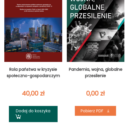
Rola państwa w kryzysie
Pandemia, wojna, globalne
społeczno-gospodarczym
przesilenie
40,00
zł
0,00
zł
Dodaj do koszyka
Pobierz PDF