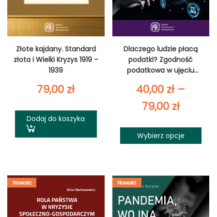
Złote kajdany. Standard
Dlaczego ludzie płacą
złota i Wielki Kryzys 1919 –
podatki? Zgodność
1939
podatkowa w ujęciu
ekonomiczno‑społecznym
79,00
zł
40,00
zł
–
Zakres
79,00
zł
Dodaj do koszyka
cen:
Wybierz opcje
od
40,00 z
do
Nowość
Nowość
79,00 zł