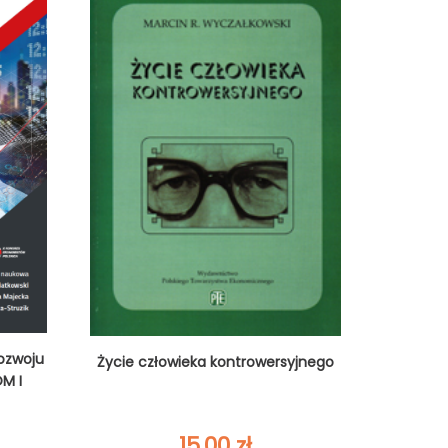
ozwoju
Życie człowieka kontrowersyjnego
M I
15,00
zł