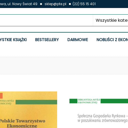
 ul. Nowy Świat 49 ■ sklep@pte.pl ■ (22) 55 15 401
ne
STKIE KSIĄŻKI
BESTSELLERY
DARMOWE
NOBLIŚCI Z EKO