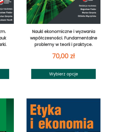
zm.
Nauki ekonomiczne i wyzwania
auk
współczesności. Fundamentalne
ki.
problemy w teorii i praktyce.
70,00
zł
Wybierz opcje