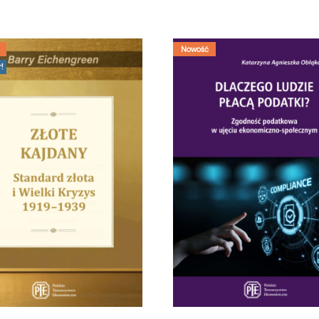
Nowość
r!