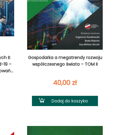
h II:
Gospodarka a megatrendy rozwoju
-19 –
współczesnego świata – TOM II
sowań
u?
40,00
zł
Dodaj do koszyka