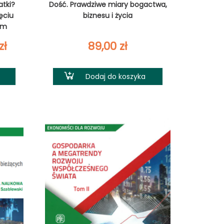
atki?
Dość. Prawdziwe miary bogactwa,
ęciu
biznesu i życia
ym
Zakres
zł
89,00
zł
cen:
Dodaj do koszyka
od
40,00 zł
do
79,00 zł