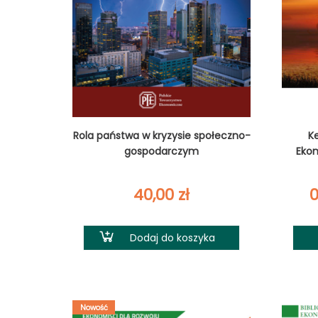
Rola państwa w kryzysie społeczno-
K
gospodarczym
Eko
40,00
zł
Dodaj do koszyka
Nowość