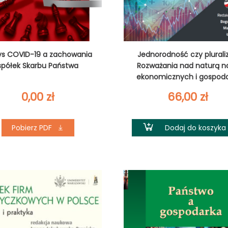
ys COVID-19 a zachowania
Jednorodność czy plurali
spółek Skarbu Państwa
Rozważania nad naturą n
ekonomicznych i gospodar
0,00
zł
66,00
zł
Pobierz PDF
Dodaj do koszyka