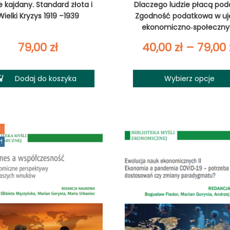
e kajdany. Standard złota i
Dlaczego ludzie płacą pod
Wielki Kryzys 1919 –1939
Zgodność podatkowa w uj
ekonomiczno‑społeczn
79,00
zł
40,00
zł
–
79,00
Dodaj do koszyka
Wybierz opcje
r!