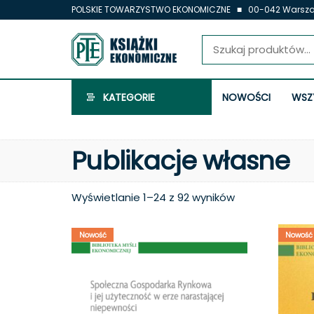
Przejdź
POLSKIE TOWARZYSTWO EKONOMICZNE ■ 00-042 Warszawa,
do
treści
Książki
Ekonomicz
KATEGORIE
NOWOŚCI
WSZY
Publikacje własne
Posortowane
Wyświetlanie 1–24 z 92 wyników
według
najnowszych
Nowość
Nowość