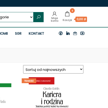
0
0,00 zł
NOMII
SGR
KONTAKT
Nowość