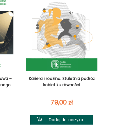
kowa –
Kariera i rodzina. Stuletnia podróż
onego
kobiet ku równości
79,00
zł
Dodaj do koszyka