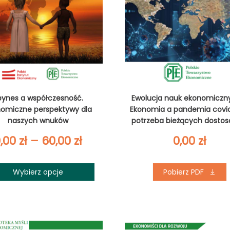
eynes a współczesność.
Ewolucja nauk ekonomicznyc
nomiczne perspektywy dla
Ekonomia a pandemia covid
naszych wnuków
potrzeba bieżących dosto
czy zmiany paradygmat
Zakres
0,00
zł
–
60,00
zł
0,00
zł
cen:
Wybierz opcje
Pobierz PDF
od
0,00 zł
do