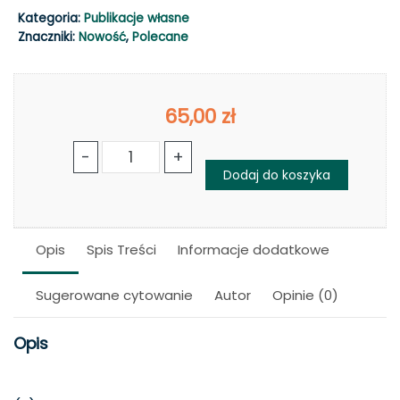
Kategoria:
Publikacje własne
Znaczniki:
Nowość
,
Polecane
65,00
zł
ilość
-
+
Mądrość
Dodaj do koszyka
w
pracy
Opis
Spis Treści
Informacje dodatkowe
Sugerowane cytowanie
Autor
Opinie (0)
Opis