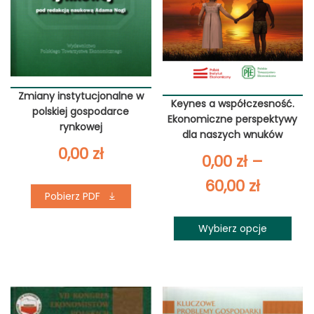
Zmiany instytucjonalne w
Keynes a współczesność.
polskiej gospodarce
Ekonomiczne perspektywy
rynkowej
dla naszych wnuków
0,00
zł
0,00
zł
–
Zakres
60,00
zł
Pobierz PDF
cen:
Wybierz opcje
od
0,00 zł
do
60,00 z