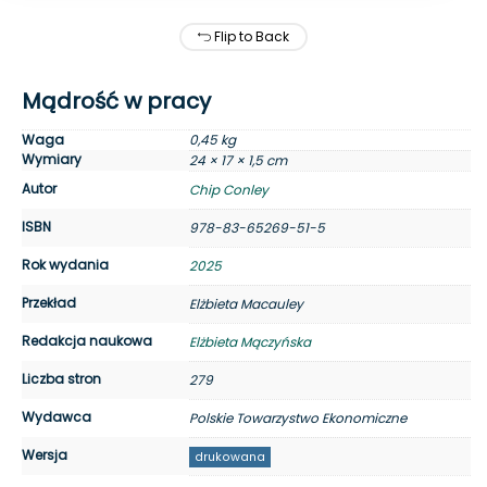
Flip to Back
Mądrość w pracy
Waga
0,45 kg
Wymiary
24 × 17 × 1,5 cm
Autor
Chip Conley
ISBN
978-83-65269-51-5
Rok wydania
2025
Przekład
Elżbieta Macauley
Redakcja naukowa
Elżbieta Mączyńska
Liczba stron
279
Wydawca
Polskie Towarzystwo Ekonomiczne
Wersja
drukowana