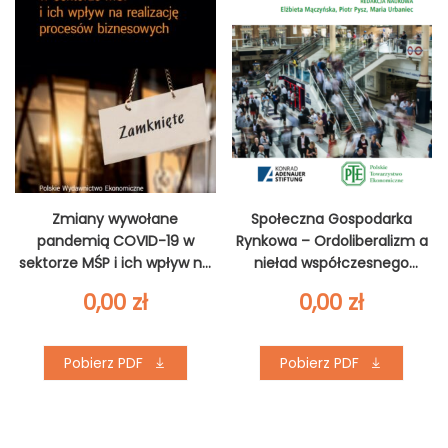
Zmiany wywołane
Społeczna Gospodarka
pandemią COVID-19 w
Rynkowa – Ordoliberalizm a
sektorze MŚP i ich wpływ na
nieład współczesnego
realizację procesów
świata
0,00
zł
0,00
zł
biznesowych
Pobierz PDF
Pobierz PDF