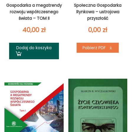
Gospodarka a megatrendy
Społeczna Gospodarka
rozwoju współczesnego
Rynkowa – ustrojowa
świata – TOM II
przyszłość
40,00
zł
0,00
zł
Dodaj do koszyka
Pobierz PDF