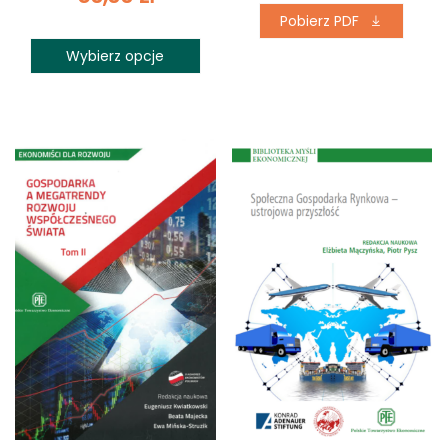
Pobierz PDF
cen:
Wybierz opcje
od
0,00 zł
do
60,00 zł