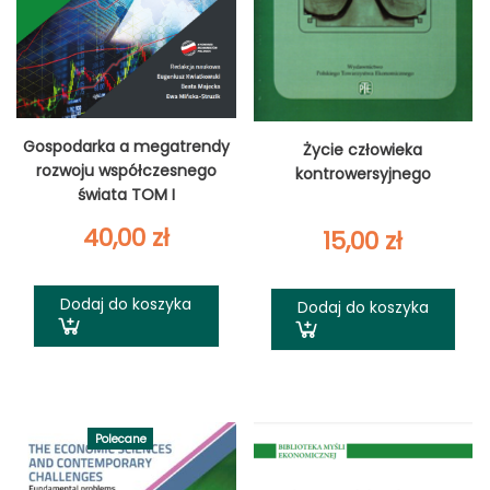
Gospodarka a megatrendy
Życie człowieka
rozwoju współczesnego
kontrowersyjnego
świata TOM I
40,00
zł
15,00
zł
Dodaj do koszyka
Dodaj do koszyka
Polecane