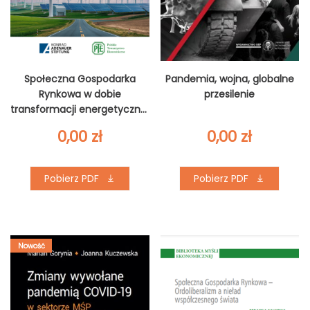
Społeczna Gospodarka
Pandemia, wojna, globalne
Rynkowa w dobie
przesilenie
transformacji energetycznej
w Unii Europejskiej i Ukrainie
0,00
zł
0,00
zł
Pobierz PDF
Pobierz PDF
Nowość