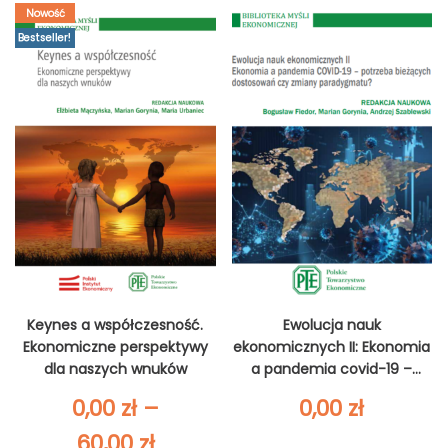
Nowość
Bestseller!
Keynes a współczesność.
Ewolucja nauk
Ekonomiczne perspektywy
ekonomicznych II: Ekonomia
dla naszych wnuków
a pandemia covid-19 –
potrzeba bieżących
0,00
zł
–
0,00
zł
dostosowań czy zmiany
paradygmatu?
Zakres
60,00
zł