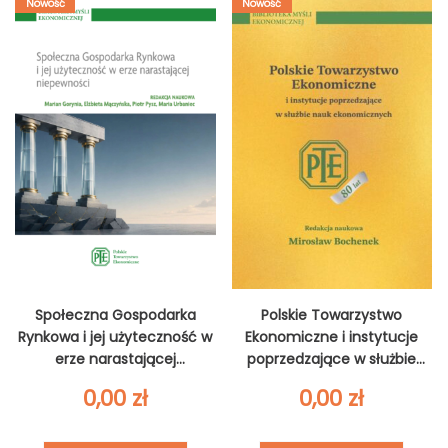
Nowość
Nowość
Społeczna Gospodarka
Polskie Towarzystwo
Rynkowa i jej użyteczność w
Ekonomiczne i instytucje
erze narastającej
poprzedzające w służbie
niepewności
nauk ekonomicznych
0,00
zł
0,00
zł