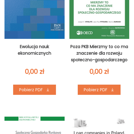
Ewolucja nauk
Poza PKB Mierzmy to co ma
ekonomicznych
znaczenie dla rozwoju
społeczno-gospodarczego
0,00
zł
0,00
zł
Pobierz PDF
Pobierz PDF