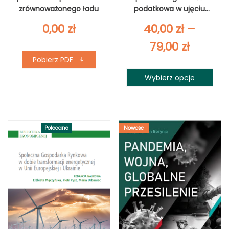
zrównoważonego ładu
podatkowa w ujęciu
ekonomiczno‑społecznym
0,00
zł
40,00
zł
–
Zakres
79,00
zł
Pobierz PDF
cen:
Wybierz opcje
od
40,00 z
do
Polecane
Nowość
79,00 zł