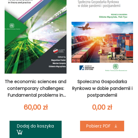
The economic sciences and
Społeczna Gospodarka
contemporary challenges:
Rynkowa w dobie pandemii i
Fundamental problems in
postpandemii
theory and practice
60,00
zł
0,00
zł
Dodaj do koszyka
Pobierz PDF