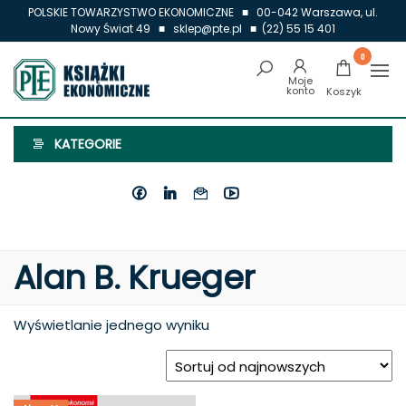
Przejdź
POLSKIE TOWARZYSTWO EKONOMICZNE ■ 00-042 Warszawa, ul.
Nowy Świat 49 ■ sklep@pte.pl ■ (22) 55 15 401
do
treści
0
Książki
Ekonomiczne
KATEGORIE
Alan B. Krueger
Wyświetlanie jednego wyniku